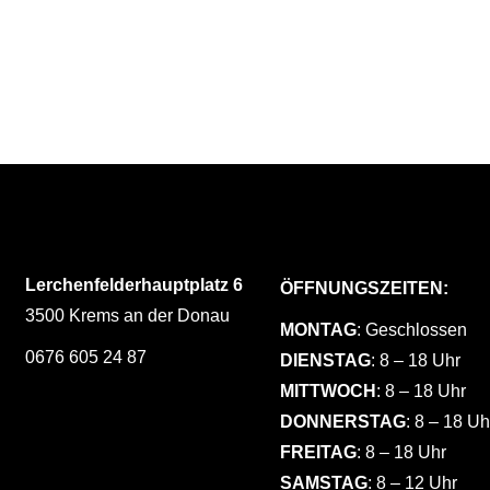
BRAIDS
SHADE
HAIRSTYLE
HAIRSTYLE
SOMBRE
WAVE
HAIR PRODUCTS
HAIR PRODUCT
BOB
HAIR PRODUCTS
Lerchenfelderhauptplatz 6
ÖFFNUNGSZEITEN:
3500 Krems an der Donau
MONTAG
: Geschlossen
0676 605 24 87
DIENSTAG
: 8 – 18 Uhr
MITTWOCH
: 8 – 18 Uhr
DONNERSTAG
: 8 – 18 Uh
FREITAG
: 8 – 18 Uhr
SAMSTAG
: 8 – 12 Uhr